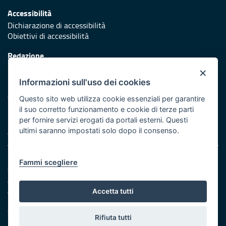
Accessibilità
Dichiarazione di accessibilità
Obiettivi di accessibilità
Redazione
Responsabili di pubblicazione
×
Informazioni sull'uso dei cookies
Protezione civile
Vai al sito di Protezione Civile Puglia
Questo sito web utilizza cookie essenziali per garantire
il suo corretto funzionamento e cookie di terze parti
Iniziativa finanziata con risorse del POR Puglia 2014/2020 -
per fornire servizi erogati da portali esterni. Questi
Asse XI
ultimi saranno impostati solo dopo il consenso.
Note legali
Fammi scegliere
Cookie e privacy
Amministrazione trasparente
Atti di notifica
Accetta tutti
Feed RSS
Servizi intranet
Rifiuta tutti