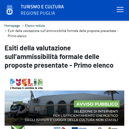
TURISMO E CULTURA
REGIONE PUGLIA
Esiti della valutazione sull’ammissibilità formale delle proposte p
Homepage
Elenco notizie
Esiti della valutazione sull’ammissibilità formale delle proposte presentate -
Primo elenco
Esiti della valutazione
sull’ammissibilità formale delle
proposte presentate - Primo elenco