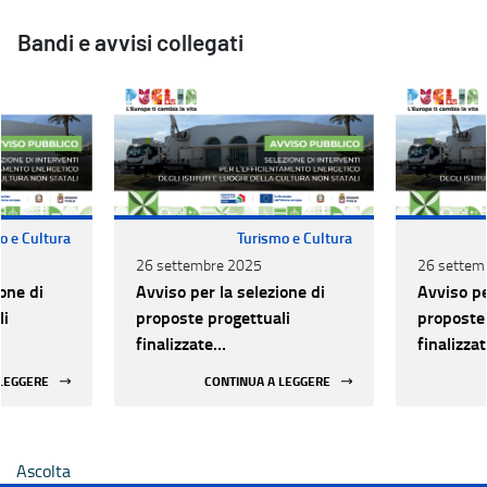
Bandi e avvisi collegati
o e Cultura
Turismo e Cultura
26 settembre 2025
26 settem
one di
Avviso per la selezione di
Avviso pe
li
proposte progettuali
proposte 
finalizzate
finalizza
all’efficientamento
all’effic
 LEGGERE
CONTINUA A LEGGERE
i della
energetico dei luoghi della
energetic
 statali
cultura pubblici non statali
cultura p
Ascolta