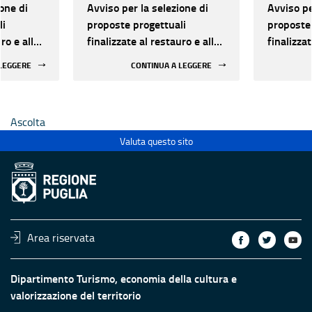
one di
Avviso per la selezione di
Avviso pe
li
proposte progettuali
proposte 
ro e alla
finalizzate al restauro e alla
finalizzat
 di beni
rifunzionalizzazione di beni
rifunzion
 LEGGERE
CONTINUA A LEGGERE
culturali materiali e
culturali 
immateriali di Enti
immateria
Ecclesiastici
Ecclesias
Ascolta
Valuta questo sito
Area riservata
Dipartimento Turismo, economia della cultura e
valorizzazione del territorio