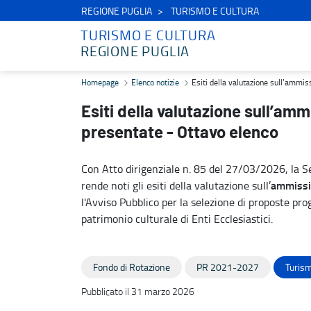
REGIONE PUGLIA
TURISMO E CULTURA
TURISMO E CULTURA
REGIONE PUGLIA
Esiti della valutazione sull’ammissibilità formale delle proposte p
Homepage
Elenco notizie
Esiti della valutazione sull’ammis
Esiti della valutazione sull’amm
presentate - Ottavo elenco
Con Atto dirigenziale n. 85 del 27/03/2026, la Se
ammissib
rende noti gli esiti della valutazione sull’
l'Avviso Pubblico per la selezione di proposte prog
patrimonio culturale di Enti Ecclesiastici.
Fondo di Rotazione
PR 2021-2027
Turism
Pubblicato il 31 marzo 2026