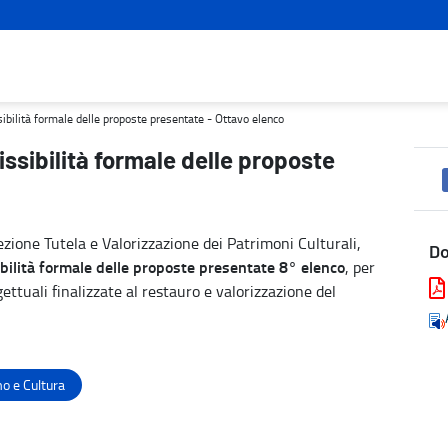
resentate - Ottavo elenco - Turismo e cultura
sibilità formale delle proposte presentate - Ottavo elenco
issibilità formale delle proposte
zione Tutela e Valorizzazione dei Patrimoni Culturali,
D
ilità formale delle proposte presentate
8° elenco
, per
ettuali finalizzate al restauro e valorizzazione del
o e Cultura