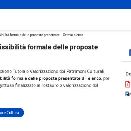
resentate - Ottavo elenco - Turismo e cultura
sibilità formale delle proposte presentate - Ottavo elenco
issibilità formale delle proposte
zione Tutela e Valorizzazione dei Patrimoni Culturali,
D
ilità formale delle proposte presentate
8° elenco
, per
ettuali finalizzate al restauro e valorizzazione del
o e Cultura