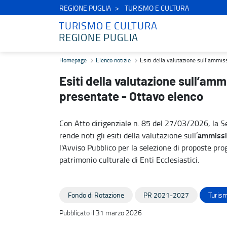
REGIONE PUGLIA
TURISMO E CULTURA
TURISMO E CULTURA
REGIONE PUGLIA
Esiti della valutazione sull’ammissibilità formale delle proposte p
Homepage
Elenco notizie
Esiti della valutazione sull’ammis
Esiti della valutazione sull’amm
presentate - Ottavo elenco
Con Atto dirigenziale n. 85 del 27/03/2026, la Se
ammissib
rende noti gli esiti della valutazione sull’
l'Avviso Pubblico per la selezione di proposte prog
patrimonio culturale di Enti Ecclesiastici.
Fondo di Rotazione
PR 2021-2027
Turism
Pubblicato il 31 marzo 2026