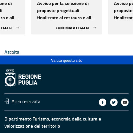
one di
Avviso per la selezione di
Avviso pe
li
proposte progettuali
proposte 
ro e alla
finalizzate al restauro e alla
finalizzat
 di beni
rifunzionalizzazione di beni
rifunzion
 LEGGERE
CONTINUA A LEGGERE
culturali materiali e
culturali 
immateriali di Enti
immateria
Ecclesiastici
Ecclesias
Ascolta
Valuta questo sito
Area riservata
Dipartimento Turismo, economia della cultura e
valorizzazione del territorio