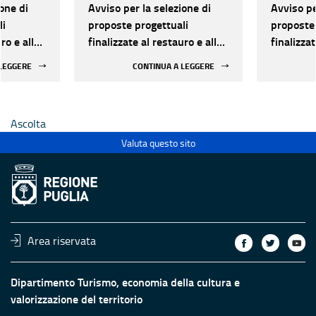
one di
Avviso per la selezione di
Avviso pe
li
proposte progettuali
proposte 
ro e alla
finalizzate al restauro e alla
finalizzat
 di beni
rifunzionalizzazione di beni
rifunzion
 LEGGERE
CONTINUA A LEGGERE
culturali materiali e
culturali 
immateriali di Enti
immateria
Ecclesiastici
Ecclesias
Ascolta
Valuta questo sito
Area riservata
Dipartimento Turismo, economia della cultura e
valorizzazione del territorio