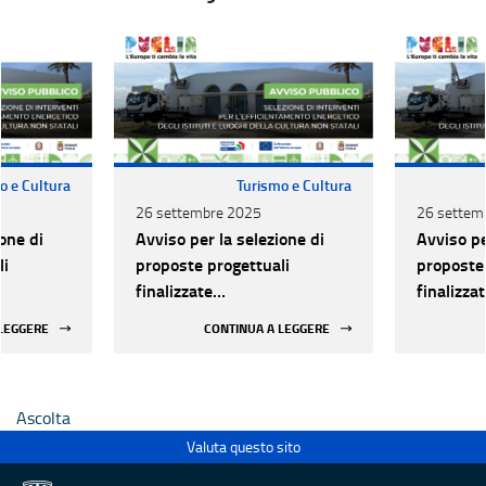
o e Cultura
Turismo e Cultura
26 settembre 2025
26 settem
one di
Avviso per la selezione di
Avviso pe
li
proposte progettuali
proposte 
finalizzate
finalizza
all’efficientamento
all’effic
 LEGGERE
CONTINUA A LEGGERE
i della
energetico dei luoghi della
energetic
 statali
cultura pubblici non statali
cultura p
Ascolta
Valuta questo sito