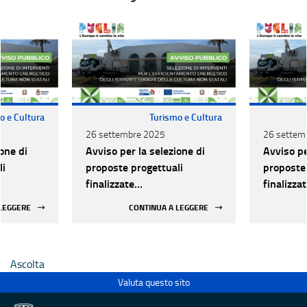
o e Cultura
Turismo e Cultura
26 settembre 2025
26 settem
one di
Avviso per la selezione di
Avviso pe
li
proposte progettuali
proposte 
finalizzate
finalizza
all’efficientamento
all’effic
 LEGGERE
CONTINUA A LEGGERE
i della
energetico dei luoghi della
energetic
 statali
cultura pubblici non statali
cultura p
Ascolta
Valuta questo sito