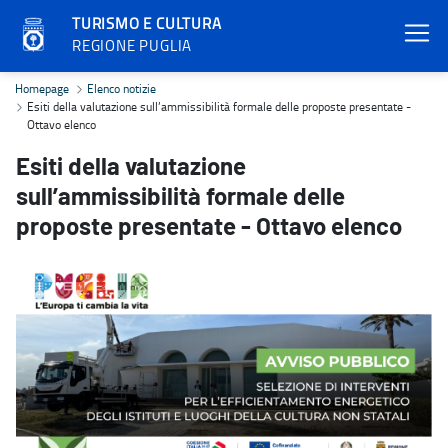
TURISMO E CULTURA
REGIONE PUGLIA
Esiti della valutazione sull’ammissibilità formale delle proposte p
Homepage
Elenco notizie
Esiti della valutazione sull’ammissibilità formale delle proposte presentate -
Ottavo elenco
Esiti della valutazione
sull’ammissibilità formale delle
proposte presentate - Ottavo elenco