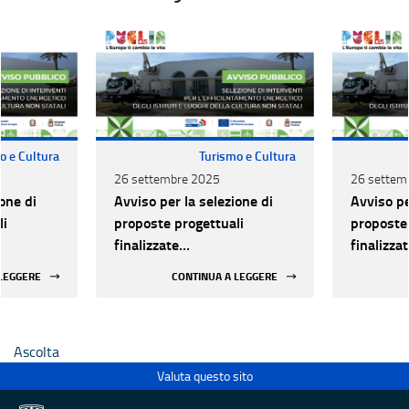
o e Cultura
Turismo e Cultura
26 settembre 2025
26 settem
one di
Avviso per la selezione di
Avviso pe
li
proposte progettuali
proposte 
finalizzate
finalizza
all’efficientamento
all’effic
 LEGGERE
CONTINUA A LEGGERE
i della
energetico dei luoghi della
energetic
 statali
cultura pubblici non statali
cultura p
Ascolta
Valuta questo sito