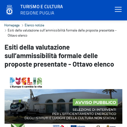
TURISMO E CULTURA
REGIONE PUGLIA
Esiti della valutazione sull’ammissibilità formale delle proposte p
Homepage
Elenco notizie
Esiti della valutazione sull’ammissibilità formale delle proposte presentate -
Ottavo elenco
Esiti della valutazione
sull’ammissibilità formale delle
proposte presentate - Ottavo elenco