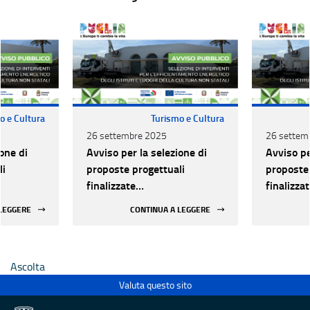
o e Cultura
Turismo e Cultura
26 settembre 2025
26 settem
one di
Avviso per la selezione di
Avviso pe
li
proposte progettuali
proposte 
finalizzate
finalizza
all’efficientamento
all’effic
 LEGGERE
CONTINUA A LEGGERE
i della
energetico dei luoghi della
energetic
 statali
cultura pubblici non statali
cultura p
Ascolta
Valuta questo sito