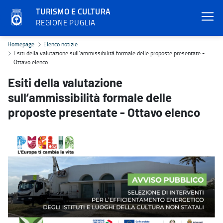
TURISMO E CULTURA
REGIONE PUGLIA
Esiti della valutazione sull’ammissibilità formale delle proposte p
Homepage
Elenco notizie
Esiti della valutazione sull’ammissibilità formale delle proposte presentate -
Ottavo elenco
Esiti della valutazione
sull’ammissibilità formale delle
proposte presentate - Ottavo elenco