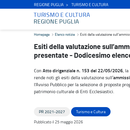
REGIONE PUGLIA
TURISMO E CULTURA
TURISMO E CULTURA
REGIONE PUGLIA
Esiti della valutazione sull’ammissibilità formale delle proposte p
Homepage
Elenco notizie
Esiti della valutazione sull’ammis
Esiti della valutazione sull’amm
presentate - Dodicesimo elenc
Atto dirigenziale n. 153 del 22/05/2026
Con
, l
ammissib
rende noti gli esiti della valutazione sull’
l'Avviso Pubblico per la selezione di proposte prog
patrimonio culturale di Enti Ecclesiastici.
PR 2021-2027
Turismo e Cultura
Pubblicato il 25 maggio 2026