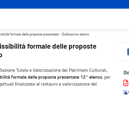
resentate - Dodicesimo elenco - Turismo e cultura
sibilità formale delle proposte presentate - Dodicesimo elenco
issibilità formale delle proposte
o
a Sezione Tutela e Valorizzazione dei Patrimoni Culturali,
D
ilità formale delle proposte presentate 12° elenco
, per
ettuali finalizzate al restauro e valorizzazione del