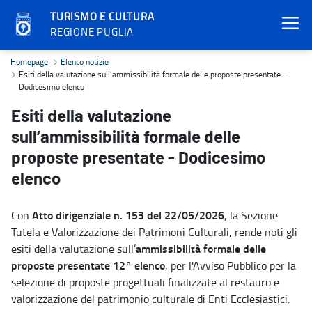
TURISMO E CULTURA
REGIONE PUGLIA
Esiti della valutazione sull’ammissibilità formale delle proposte p
Homepage
Elenco notizie
Esiti della valutazione sull’ammissibilità formale delle proposte presentate -
Dodicesimo elenco
Esiti della valutazione
sull’ammissibilità formale delle
proposte presentate - Dodicesimo
elenco
Atto dirigenziale n. 153 del 22/05/2026
Con
, la Sezione
Tutela e Valorizzazione dei Patrimoni Culturali, rende noti gli
ammissibilità formale delle
esiti della valutazione sull’
proposte presentate 12° elenco
, per l'Avviso Pubblico per la
selezione di proposte progettuali finalizzate al restauro e
valorizzazione del patrimonio culturale di Enti Ecclesiastici.