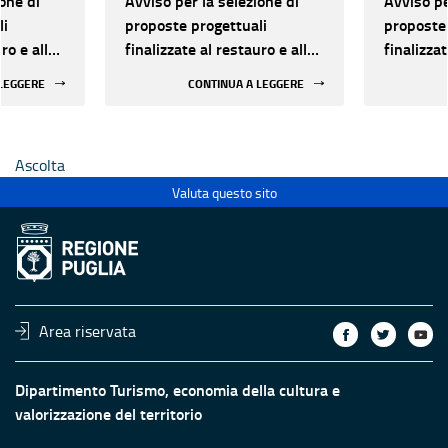
one di
Avviso per la selezione di
Avviso pe
li
proposte progettuali
proposte 
ro e alla
finalizzate al restauro e alla
finalizzat
 di beni
rifunzionalizzazione di beni
rifunzion
 LEGGERE
CONTINUA A LEGGERE
culturali materiali e
culturali 
immateriali di Enti
immateria
Ecclesiastici
Ecclesias
Ascolta
Valuta questo sito
Area riservata
Dipartimento Turismo, economia della cultura e
valorizzazione del territorio