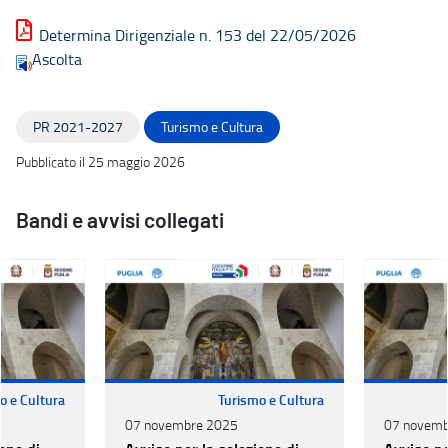
Determina Dirigenziale n. 153 del 22/05/2026
Ascolta
PR 2021-2027
Turismo e Cultura
Pubblicato il 25 maggio 2026
Bandi e avvisi collegati
o e Cultura
Turismo e Cultura
07 novembre 2025
07 novemb