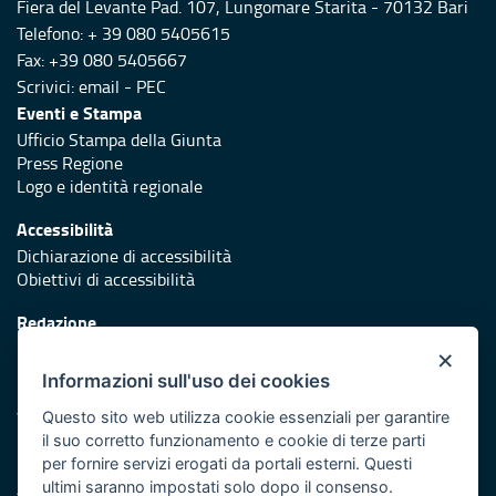
Fiera del Levante Pad. 107, Lungomare Starita - 70132 Bari
Telefono: + 39 080 5405615
Fax: +39 080 5405667
Scrivici:
email
-
PEC
Eventi e Stampa
Ufficio Stampa della Giunta
Press Regione
Logo e identità regionale
Accessibilità
Dichiarazione di accessibilità
Obiettivi di accessibilità
Redazione
Responsabili di pubblicazione
×
Informazioni sull'uso dei cookies
Protezione civile
Vai al sito di Protezione Civile Puglia
Questo sito web utilizza cookie essenziali per garantire
il suo corretto funzionamento e cookie di terze parti
Iniziativa finanziata con risorse del POR Puglia 2014/2020 -
per fornire servizi erogati da portali esterni. Questi
Asse XI
ultimi saranno impostati solo dopo il consenso.