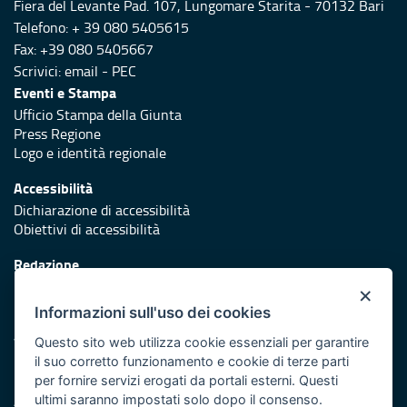
Fiera del Levante Pad. 107, Lungomare Starita - 70132 Bari
Telefono: + 39 080 5405615
Fax: +39 080 5405667
Scrivici:
email
-
PEC
Eventi e Stampa
Ufficio Stampa della Giunta
Press Regione
Logo e identità regionale
Accessibilità
Dichiarazione di accessibilità
Obiettivi di accessibilità
Redazione
Responsabili di pubblicazione
×
Informazioni sull'uso dei cookies
Protezione civile
Vai al sito di Protezione Civile Puglia
Questo sito web utilizza cookie essenziali per garantire
il suo corretto funzionamento e cookie di terze parti
Iniziativa finanziata con risorse del POR Puglia 2014/2020 -
per fornire servizi erogati da portali esterni. Questi
Asse XI
ultimi saranno impostati solo dopo il consenso.