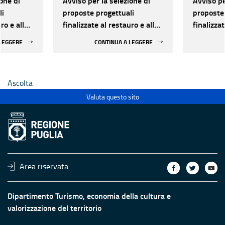
one di
Avviso per la selezione di
Avviso pe
li
proposte progettuali
proposte 
ro e alla
finalizzate al restauro e alla
finalizzat
 di beni
rifunzionalizzazione di beni
rifunzion
 LEGGERE
CONTINUA A LEGGERE
culturali materiali e
culturali 
immateriali di Enti
immateria
Ecclesiastici
Ecclesias
Ascolta
Valuta questo sito
Area riservata
Dipartimento Turismo, economia della cultura e
valorizzazione del territorio