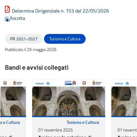
Determina Dirigenziale n. 153 del 22/05/2026
Ascolta
PR 2021-2027
Turismo e Cultura
Pubblicato il 25 maggio 2026
Bandi e avvisi collegati
o e Cultura
Turismo e Cultura
07 novembre 2025
07 novemb