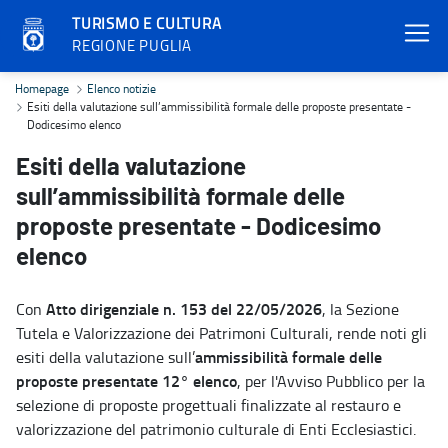
TURISMO E CULTURA
REGIONE PUGLIA
Esiti della valutazione sull’ammissibilità formale delle proposte p
Homepage
Elenco notizie
Esiti della valutazione sull’ammissibilità formale delle proposte presentate -
Dodicesimo elenco
Esiti della valutazione
sull’ammissibilità formale delle
proposte presentate - Dodicesimo
elenco
Atto dirigenziale n. 153 del 22/05/2026
Con
, la Sezione
Tutela e Valorizzazione dei Patrimoni Culturali, rende noti gli
ammissibilità formale delle
esiti della valutazione sull’
proposte presentate 12° elenco
, per l'Avviso Pubblico per la
selezione di proposte progettuali finalizzate al restauro e
valorizzazione del patrimonio culturale di Enti Ecclesiastici.