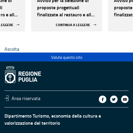
one di
Avviso per la selezione di
Avviso pe
li
proposte progettuali
proposte 
ro e alla
finalizzate al restauro e alla
finalizzat
 di beni
rifunzionalizzazione di beni
rifunzion
 LEGGERE
CONTINUA A LEGGERE
culturali materiali e
culturali 
immateriali di Enti
immateria
Ecclesiastici
Ecclesias
Ascolta
Valuta questo sito
Area riservata
Dipartimento Turismo, economia della cultura e
valorizzazione del territorio