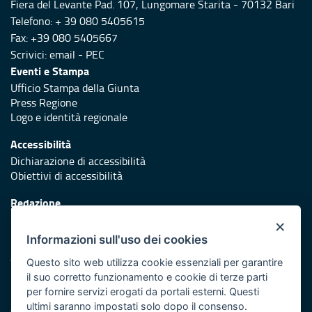
Fiera del Levante Pad. 107, Lungomare Starita - 70132 Bari
Telefono: + 39 080 5405615
Fax: +39 080 5405667
Scrivici:
email
-
PEC
Eventi e Stampa
Ufficio Stampa della Giunta
Press Regione
Logo e identità regionale
Accessibilità
Dichiarazione di accessibilità
Obiettivi di accessibilità
Redazione
Responsabili di pubblicazione
×
Informazioni sull'uso dei cookies
Protezione civile
Vai al sito di Protezione Civile Puglia
Questo sito web utilizza cookie essenziali per garantire
il suo corretto funzionamento e cookie di terze parti
Iniziativa finanziata con risorse del POR Puglia 2014/2020 -
per fornire servizi erogati da portali esterni. Questi
Asse XI
ultimi saranno impostati solo dopo il consenso.