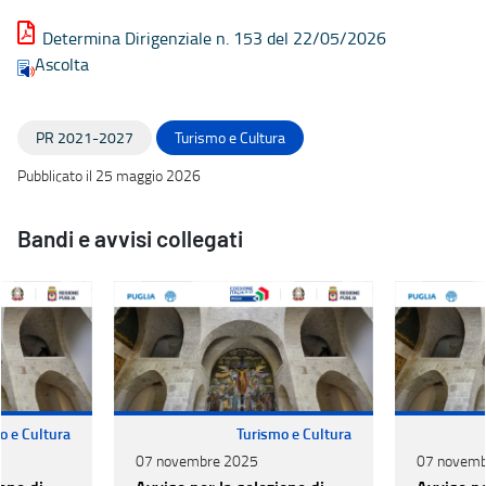
Determina Dirigenziale n. 153 del 22/05/2026
Ascolta
PR 2021-2027
Turismo e Cultura
Pubblicato il 25 maggio 2026
Bandi e avvisi collegati
o e Cultura
Turismo e Cultura
07 novembre 2025
07 novemb