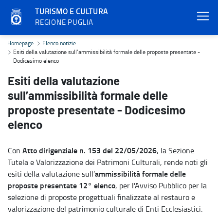
TURISMO E CULTURA
REGIONE PUGLIA
Esiti della valutazione sull’ammissibilità formale delle proposte p
Homepage
Elenco notizie
Esiti della valutazione sull’ammissibilità formale delle proposte presentate -
Dodicesimo elenco
Esiti della valutazione
sull’ammissibilità formale delle
proposte presentate - Dodicesimo
elenco
Atto dirigenziale n. 153 del 22/05/2026
Con
, la Sezione
Tutela e Valorizzazione dei Patrimoni Culturali, rende noti gli
ammissibilità formale delle
esiti della valutazione sull’
proposte presentate 12° elenco
, per l'Avviso Pubblico per la
selezione di proposte progettuali finalizzate al restauro e
valorizzazione del patrimonio culturale di Enti Ecclesiastici.