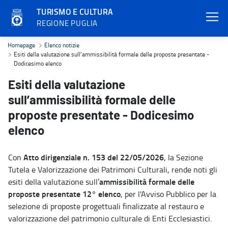
TURISMO E CULTURA
REGIONE PUGLIA
Esiti della valutazione sull’ammissibilità formale delle proposte p
Homepage
Elenco notizie
Esiti della valutazione sull’ammissibilità formale delle proposte presentate -
Dodicesimo elenco
Esiti della valutazione
sull’ammissibilità formale delle
proposte presentate - Dodicesimo
elenco
Atto dirigenziale n. 153 del 22/05/2026
Con
, la Sezione
Tutela e Valorizzazione dei Patrimoni Culturali, rende noti gli
ammissibilità formale delle
esiti della valutazione sull’
proposte presentate 12° elenco
, per l'Avviso Pubblico per la
selezione di proposte progettuali finalizzate al restauro e
valorizzazione del patrimonio culturale di Enti Ecclesiastici.