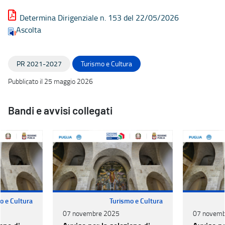
Determina Dirigenziale n. 153 del 22/05/2026
Ascolta
PR 2021-2027
Turismo e Cultura
Pubblicato il 25 maggio 2026
Bandi e avvisi collegati
o e Cultura
Turismo e Cultura
07 novembre 2025
07 novemb