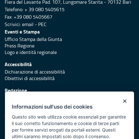
Fiera del Levante Pad. 107, Lungomare Starita - 70132 Bari
Telefono: + 39 080 5405615
Fax: +39 080 5405667
Scrivici:
email
-
PEC
Eventi e Stampa
Ufficio Stampa della Giunta
Press Regione
Logo e identità regionale
Accessibilità
Dichiarazione di accessibilità
Obiettivi di accessibilità
Redazione
Responsabili di pubblicazione
×
Informazioni sull'uso dei cookies
Protezione civile
Vai al sito di Protezione Civile Puglia
Questo sito web utilizza cookie essenziali per garantire
il suo corretto funzionamento e cookie di terze parti
Iniziativa finanziata con risorse del POR Puglia 2014/2020 -
per fornire servizi erogati da portali esterni. Questi
Asse XI
ultimi saranno impostati solo dopo il consenso.