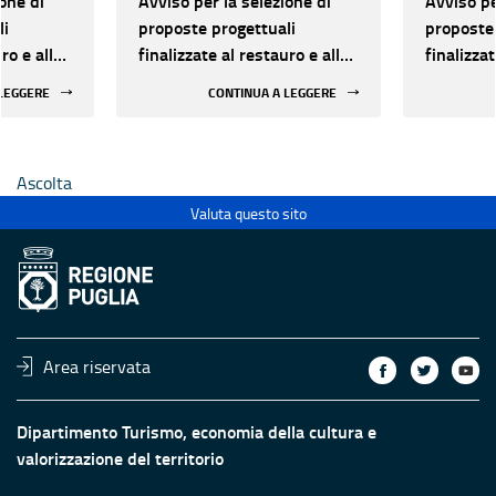
one di
Avviso per la selezione di
Avviso pe
li
proposte progettuali
proposte 
ro e alla
finalizzate al restauro e alla
finalizzat
 di beni
rifunzionalizzazione di beni
rifunzion
 LEGGERE
CONTINUA A LEGGERE
culturali materiali e
culturali 
immateriali di Enti
immateria
Ecclesiastici
Ecclesias
Ascolta
Valuta questo sito
Area riservata
Dipartimento Turismo, economia della cultura e
valorizzazione del territorio