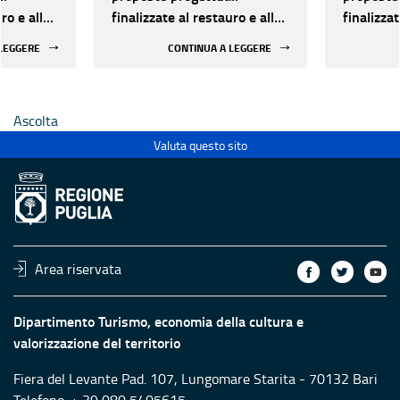
ro e alla
finalizzate al restauro e alla
finalizzat
 di beni
rifunzionalizzazione di beni
rifunzion
 LEGGERE
CONTINUA A LEGGERE
culturali materiali e
culturali 
immateriali di Enti
immateria
Ecclesiastici
Ecclesias
Ascolta
Valuta questo sito
Area riservata
Dipartimento Turismo, economia della cultura e
valorizzazione del territorio
Fiera del Levante Pad. 107, Lungomare Starita - 70132 Bari