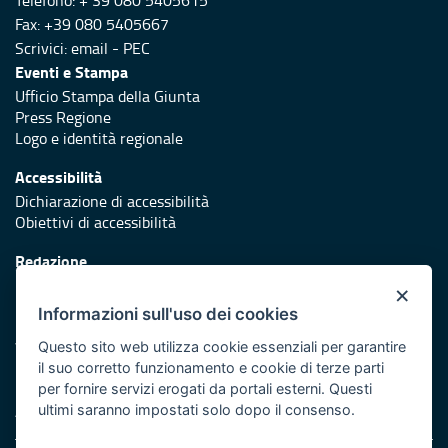
Telefono: + 39 080 5405615
Fax: +39 080 5405667
Scrivici:
email
-
PEC
Eventi e Stampa
Ufficio Stampa della Giunta
Press Regione
Logo e identità regionale
Accessibilità
Dichiarazione di accessibilità
Obiettivi di accessibilità
Redazione
Responsabili di pubblicazione
×
Informazioni sull'uso dei cookies
Protezione civile
Vai al sito di Protezione Civile Puglia
Questo sito web utilizza cookie essenziali per garantire
il suo corretto funzionamento e cookie di terze parti
Iniziativa finanziata con risorse del POR Puglia 2014/2020 -
per fornire servizi erogati da portali esterni. Questi
Asse XI
ultimi saranno impostati solo dopo il consenso.