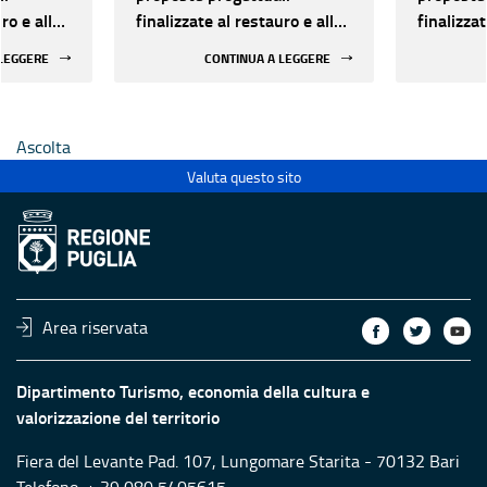
ro e alla
finalizzate al restauro e alla
finalizzat
 di beni
rifunzionalizzazione di beni
rifunzion
 LEGGERE
CONTINUA A LEGGERE
culturali materiali e
culturali 
immateriali di Enti
immateria
Ecclesiastici
Ecclesias
Ascolta
Valuta questo sito
Area riservata
Dipartimento Turismo, economia della cultura e
valorizzazione del territorio
Fiera del Levante Pad. 107, Lungomare Starita - 70132 Bari