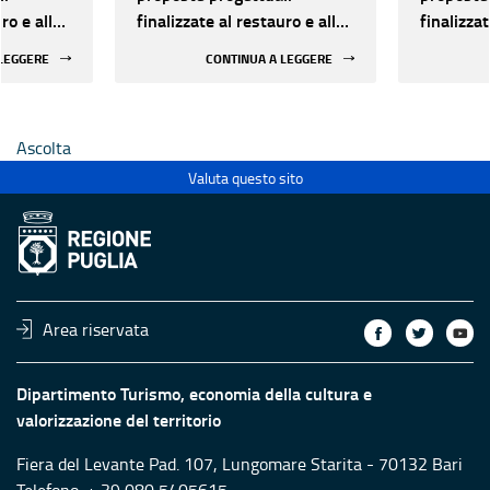
ro e alla
finalizzate al restauro e alla
finalizzat
 di beni
rifunzionalizzazione di beni
rifunzion
 LEGGERE
CONTINUA A LEGGERE
culturali materiali e
culturali 
immateriali di Enti
immateria
Ecclesiastici
Ecclesias
Ascolta
Valuta questo sito
Area riservata
Dipartimento Turismo, economia della cultura e
valorizzazione del territorio
Fiera del Levante Pad. 107, Lungomare Starita - 70132 Bari