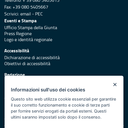
Telefono: + 39 080 5405615
Fax: +39 080 5405667
Scrivici:
email
-
PEC
Eventi e Stampa
Ufficio Stampa della Giunta
Press Regione
Logo e identità regionale
Accessibilità
Dichiarazione di accessibilità
Obiettivi di accessibilità
Redazione
Responsabili di pubblicazione
×
Informazioni sull'uso dei cookies
Protezione civile
Vai al sito di Protezione Civile Puglia
Questo sito web utilizza cookie essenziali per garantire
il suo corretto funzionamento e cookie di terze parti
Iniziativa finanziata con risorse del POR Puglia 2014/2020 -
per fornire servizi erogati da portali esterni. Questi
Asse XI
ultimi saranno impostati solo dopo il consenso.