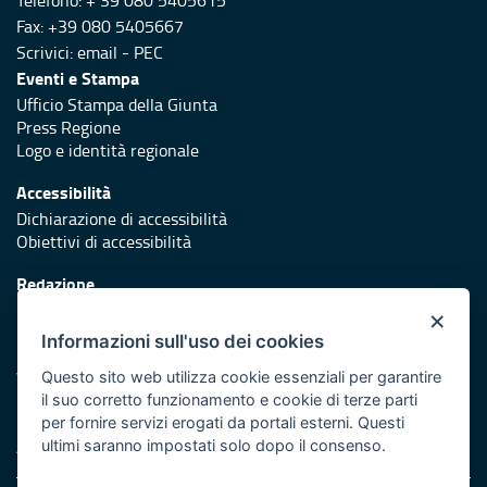
Telefono: + 39 080 5405615
Fax: +39 080 5405667
Scrivici:
email
-
PEC
Eventi e Stampa
Ufficio Stampa della Giunta
Press Regione
Logo e identità regionale
Accessibilità
Dichiarazione di accessibilità
Obiettivi di accessibilità
Redazione
Responsabili di pubblicazione
×
Informazioni sull'uso dei cookies
Protezione civile
Vai al sito di Protezione Civile Puglia
Questo sito web utilizza cookie essenziali per garantire
il suo corretto funzionamento e cookie di terze parti
Iniziativa finanziata con risorse del POR Puglia 2014/2020 -
per fornire servizi erogati da portali esterni. Questi
Asse XI
ultimi saranno impostati solo dopo il consenso.