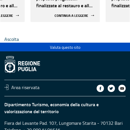
ro e alla
finalizzate al restauro e alla
finalizzat
 di beni
rifunzionalizzazione di beni
rifunzion
 LEGGERE
CONTINUA A LEGGERE
culturali materiali e
culturali 
immateriali di Enti
immateria
Ecclesiastici
Ecclesias
Ascolta
Valuta questo sito
Area riservata
Dipartimento Turismo, economia della cultura e
valorizzazione del territorio
Fiera del Levante Pad. 107, Lungomare Starita - 70132 Bari