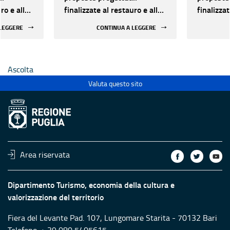
ro e alla
finalizzate al restauro e alla
finalizzat
 di beni
rifunzionalizzazione di beni
rifunzion
 LEGGERE
CONTINUA A LEGGERE
culturali materiali e
culturali 
immateriali di Enti
immateria
Ecclesiastici
Ecclesias
Ascolta
Valuta questo sito
Area riservata
Dipartimento Turismo, economia della cultura e
valorizzazione del territorio
Fiera del Levante Pad. 107, Lungomare Starita - 70132 Bari