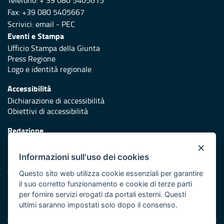
Telefono: + 39 080 5405615
Fax: +39 080 5405667
Scrivici:
email
-
PEC
Eventi e Stampa
Ufficio Stampa della Giunta
Press Regione
Logo e identità regionale
Accessibilità
Dichiarazione di accessibilità
Obiettivi di accessibilità
Redazione
Responsabili di pubblicazione
×
Informazioni sull'uso dei cookies
Protezione civile
Vai al sito di Protezione Civile Puglia
Questo sito web utilizza cookie essenziali per garantire
il suo corretto funzionamento e cookie di terze parti
Iniziativa finanziata con risorse del POR Puglia 2014/2020 -
per fornire servizi erogati da portali esterni. Questi
Asse XI
ultimi saranno impostati solo dopo il consenso.