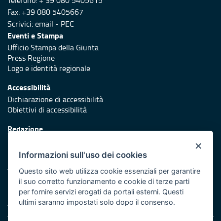
Telefono: + 39 080 5405615
Fax: +39 080 5405667
Scrivici:
email
-
PEC
Eventi e Stampa
Ufficio Stampa della Giunta
Press Regione
Logo e identità regionale
Accessibilità
Dichiarazione di accessibilità
Obiettivi di accessibilità
Redazione
Responsabili di pubblicazione
×
Informazioni sull'uso dei cookies
Protezione civile
Vai al sito di Protezione Civile Puglia
Questo sito web utilizza cookie essenziali per garantire
il suo corretto funzionamento e cookie di terze parti
Iniziativa finanziata con risorse del POR Puglia 2014/2020 -
per fornire servizi erogati da portali esterni. Questi
Asse XI
ultimi saranno impostati solo dopo il consenso.