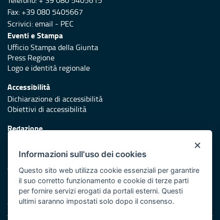
Telefono: + 39 080 5405615
Fax: +39 080 5405667
Scrivici:
email
-
PEC
Eventi e Stampa
Ufficio Stampa della Giunta
Press Regione
Logo e identità regionale
Accessibilità
Dichiarazione di accessibilità
Obiettivi di accessibilità
Redazione
Responsabili di pubblicazione
×
Informazioni sull'uso dei cookies
Protezione civile
Vai al sito di Protezione Civile Puglia
Questo sito web utilizza cookie essenziali per garantire
il suo corretto funzionamento e cookie di terze parti
Iniziativa finanziata con risorse del POR Puglia 2014/2020 -
per fornire servizi erogati da portali esterni. Questi
Asse XI
ultimi saranno impostati solo dopo il consenso.