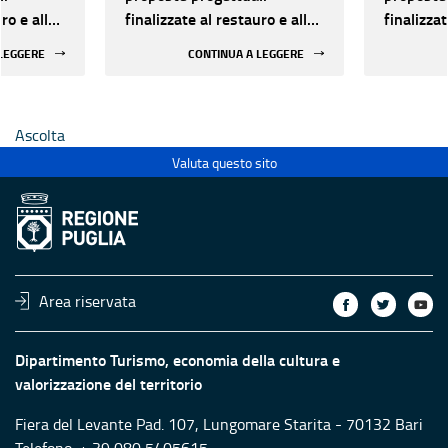
ro e alla
finalizzate al restauro e alla
finalizzat
 di beni
rifunzionalizzazione di beni
rifunzion
 LEGGERE
CONTINUA A LEGGERE
culturali materiali e
culturali 
immateriali di Enti
immateria
Ecclesiastici
Ecclesias
Ascolta
Valuta questo sito
Area riservata
Dipartimento Turismo, economia della cultura e
valorizzazione del territorio
Fiera del Levante Pad. 107, Lungomare Starita - 70132 Bari