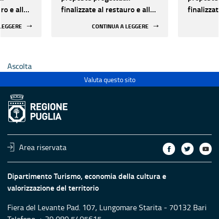
ro e alla
finalizzate al restauro e alla
finalizzat
 di beni
rifunzionalizzazione di beni
rifunzion
 LEGGERE
CONTINUA A LEGGERE
culturali materiali e
culturali 
immateriali di Enti
immateria
Ecclesiastici
Ecclesias
Ascolta
Valuta questo sito
Area riservata
Dipartimento Turismo, economia della cultura e
valorizzazione del territorio
Fiera del Levante Pad. 107, Lungomare Starita - 70132 Bari