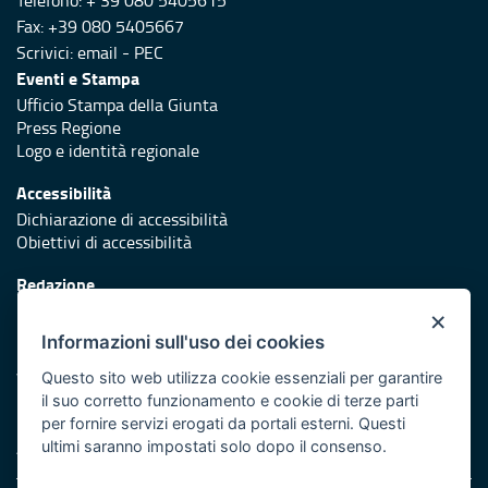
Telefono: + 39 080 5405615
Fax: +39 080 5405667
Scrivici:
email
-
PEC
Eventi e Stampa
Ufficio Stampa della Giunta
Press Regione
Logo e identità regionale
Accessibilità
Dichiarazione di accessibilità
Obiettivi di accessibilità
Redazione
Responsabili di pubblicazione
×
Informazioni sull'uso dei cookies
Protezione civile
Vai al sito di Protezione Civile Puglia
Questo sito web utilizza cookie essenziali per garantire
il suo corretto funzionamento e cookie di terze parti
Iniziativa finanziata con risorse del POR Puglia 2014/2020 -
per fornire servizi erogati da portali esterni. Questi
Asse XI
ultimi saranno impostati solo dopo il consenso.