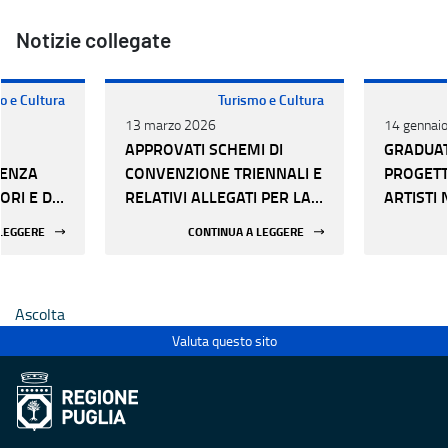
Notizie collegate
o e Cultura
Turismo e Cultura
13 marzo 2026
14 gennai
APPROVATI SCHEMI DI
GRADUAT
DENZA
CONVENZIONE TRIENNALI E
PROGETT
ORI E DEI
RELATIVI ALLEGATI PER LA
ARTISTI 
RO DI
REALIZZAZIONE DEI
PROGETTI
 LEGGERE
CONTINUA A LEGGERE
ata con
PROGETTI DI RESIDENZA:
RESIDENZ
igenziale
ARTISTI NEI TERRITORI E
Determina
025
CENTRO DI RESIDENZA
n.140 de
Ascolta
Valuta questo sito