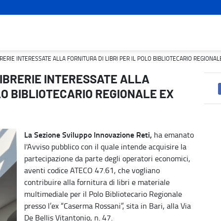
TURA DI LIBRI PER IL POLO BIBLIOTECARIO REGIONALE EX CASE
RERIE INTERESSATE ALLA FORNITURA DI LIBRI PER IL POLO BIBLIOTECARIO REGIONA
LIBRERIE INTERESSATE ALLA
OLO BIBLIOTECARIO REGIONALE EX
La Sezione Sviluppo Innovazione Reti,
ha emanato
l'Avviso pubblico con il quale intende acquisire la
partecipazione da parte degli operatori economici,
aventi codice ATECO 47.61, che vogliano
contribuire alla fornitura di libri e materiale
multimediale per il Polo Bibliotecario Regionale
presso l’ex “Caserma Rossani”, sita in Bari, alla Via
De Bellis Vitantonio, n. 47.