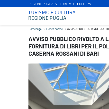
REGIONE PUGLIA
TURISMO E CULTURA
TURISMO E CULTURA
REGIONE PUGLIA
AVVISO PUBBLICO RIVOLTO A LIBRERIE INTERESSATE ALLA FORNI
Homepage
Elenco notizie
AVVISO PUBBLICO RIVOLTO A LIB
AVVISO PUBBLICO RIVOLTO A 
FORNITURA DI LIBRI PER IL P
CASERMA ROSSANI DI BARI