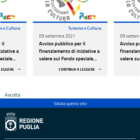
o e Cultura
Turismo e Cultura
09 settembre 2021
09 settem
 il
Avviso pubblico per il
Avviso pu
ziative a
finanziamento di iniziative a
finanziam
eciale
valere sul Fondo speciale
valere su
o
cultura e patrimonio
cultura e
 LEGGERE
CONTINUA A LEGGERE
culturale
culturale
Ascolta
Valuta questo sito