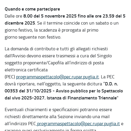
Quando e come partecipare
8.00 del 5 novembre 2025
fino alle ore 23.59 del 5
Dalle ore
dicembre 2025
. Se il termine coincide con un sabato o un
giorno festivo, la scadenza è prorogata al primo
giorno seguente non festivo.
La domanda di contributo e tutti gli allegati richiesti
dall'Avviso devono essere trasmessi a cura del Singolo
soggetto proponente/Capofila all’indirizzo di posta
elettronica certificata
(PEC)
programmaspettacolo@pec.rupar.puglia.it
. La PEC
D.D. n.
dovrà riportare, nell’oggetto, la seguente dicitura “
00353 del 31/10/2025 - Avviso pubblico per lo Spettacolo
dal vivo 2025-2027. Istanza di Finanziamento Triennale
"
Eventuali chiarimenti e specificazioni potranno essere
richiesti direttamente alla Sezione inviando una mail
all’indirizzo PEC
programmaspettacolo@pec.rupar.puglia.it
e
saranno evasi esclusivamente in forma scritta.