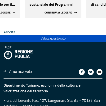
o per il
sostanziale dei Programmi
di candid
tà di
annuali 2026
dell'agg
 LEGGERE
CONTINUA A LEGGERE
 -
punteggi
7
valutazio
riesame P
Ascolta
20/05/20
presenta
Valuta questo sito
Program
Area riservata
Dipartimento Turismo, economia della cultura e
valorizzazione del territorio
Fiera del Levante Pad. 107, Lungomare Starita - 70132 Bari
Telefono: + 39 080 5405615