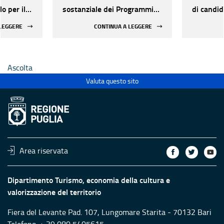
o per il
sostanziale dei Programmi
di candid
tà di
annuali 2026
dell'agg
 LEGGERE
CONTINUA A LEGGERE
 -
punteggi
7
valutazio
riesame P
Ascolta
20/05/20
presenta
Valuta questo sito
Program
Area riservata
Dipartimento Turismo, economia della cultura e
valorizzazione del territorio
Fiera del Levante Pad. 107, Lungomare Starita - 70132 Bari
Telefono: + 39 080 5405615