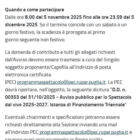
Quando e come partecipare
8.00 del 5 novembre 2025
fino alle ore 23.59 del 5
Dalle ore
dicembre 2025
. Se il termine coincide con un sabato o un
giorno festivo, la scadenza è prorogata al primo
giorno seguente non festivo.
La domanda di contributo e tutti gli allegati richiesti
dall'Avviso devono essere trasmessi a cura del Singolo
soggetto proponente/Capofila all’indirizzo di posta
elettronica certificata
(PEC)
programmaspettacolo@pec.rupar.puglia.it
. La PEC
D.D. n.
dovrà riportare, nell’oggetto, la seguente dicitura “
00353 del 31/10/2025 - Avviso pubblico per lo Spettacolo
dal vivo 2025-2027. Istanza di Finanziamento Triennale
"
Eventuali chiarimenti e specificazioni potranno essere
richiesti direttamente alla Sezione inviando una mail
all’indirizzo PEC
programmaspettacolo@pec.rupar.puglia.it
e
saranno evasi esclusivamente in forma scritta.