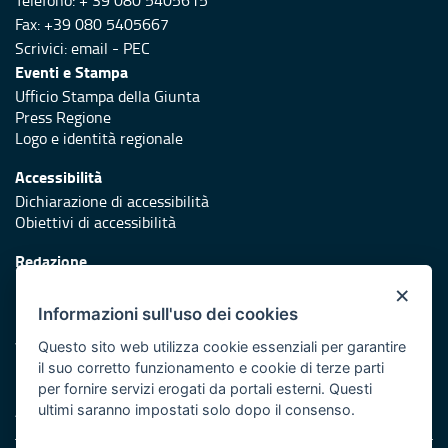
Fax: +39 080 5405667
Scrivici:
email
-
PEC
Eventi e Stampa
Ufficio Stampa della Giunta
Press Regione
Logo e identità regionale
Accessibilità
Dichiarazione di accessibilità
Obiettivi di accessibilità
Redazione
Responsabili di pubblicazione
×
Informazioni sull'uso dei cookies
Protezione civile
Vai al sito di Protezione Civile Puglia
Questo sito web utilizza cookie essenziali per garantire
il suo corretto funzionamento e cookie di terze parti
Iniziativa finanziata con risorse del POR Puglia 2014/2020 -
per fornire servizi erogati da portali esterni. Questi
Asse XI
ultimi saranno impostati solo dopo il consenso.