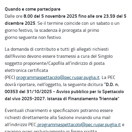
Quando e come partecipare
8.00 del 5 novembre 2025
fino alle ore 23.59 del 5
Dalle ore
dicembre 2025
. Se il termine coincide con un sabato o un
giorno festivo, la scadenza è prorogata al primo
giorno seguente non festivo.
La domanda di contributo e tutti gli allegati richiesti
dall'Avviso devono essere trasmessi a cura del Singolo
soggetto proponente/Capofila all’indirizzo di posta
elettronica certificata
(PEC)
programmaspettacolo@pec.rupar.puglia.it
. La PEC
D.D. n.
dovrà riportare, nell’oggetto, la seguente dicitura “
00353 del 31/10/2025 - Avviso pubblico per lo Spettacolo
dal vivo 2025-2027. Istanza di Finanziamento Triennale
"
Eventuali chiarimenti e specificazioni potranno essere
richiesti direttamente alla Sezione inviando una mail
all’indirizzo PEC
programmaspettacolo@pec.rupar.puglia.it
e
saranno evasi esclusivamente in forma scritta.