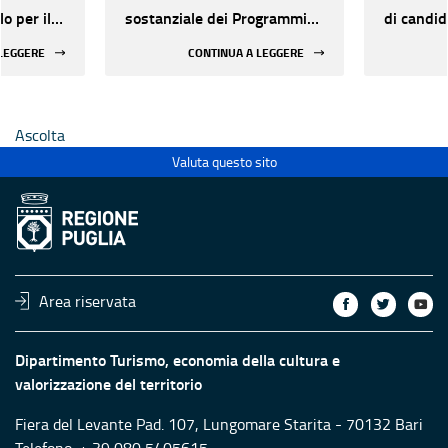
o per il
sostanziale dei Programmi
di candid
tà di
annuali 2026
dell'agg
 LEGGERE
CONTINUA A LEGGERE
 -
punteggi
7
valutazio
riesame P
Ascolta
20/05/20
presenta
Valuta questo sito
Program
Area riservata
Dipartimento Turismo, economia della cultura e
valorizzazione del territorio
Fiera del Levante Pad. 107, Lungomare Starita - 70132 Bari
Telefono: + 39 080 5405615