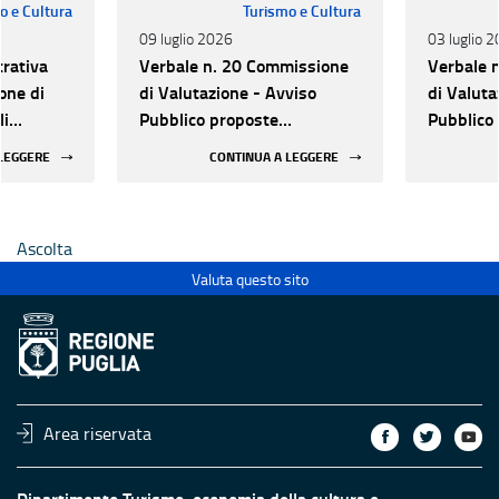
o e Cultura
Turismo e Cultura
09 luglio 2026
03 luglio 
trativa
Verbale n. 20 Commissione
Verbale 
one di
di Valutazione - Avviso
di Valuta
li
Pubblico proposte
Pubblico
orizzazione
progettuali per la
progettua
 LEGGERE
CONTINUA A LEGGERE
urale e
valorizzazione del
valorizza
 luoghi di
patrimonio culturale e
patrimoni
 statali
l'innovazione nei luoghi di
l'innovaz
Ascolta
cultura pubblici non statali
cultura p
Valuta questo sito
Area riservata
Dipartimento Turismo, economia della cultura e