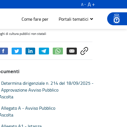
A
A
Come fare per
Portali tematici
 cultura pubblici non statali - Turismo e cultura
ghi di cultura pubblici non statali
ocumenti
Determina dirigenziale n. 214 del 18/09/2025 -
Approvazione Avviso Pubblico
Ascolta
Allegato A - Avviso Pubblico
Ascolta
Allegato A1 - Istanza