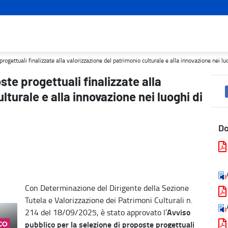
orizzazione del patrimonio culturale e alla innovazione nei luoghi di
rogettuali finalizzate alla valorizzazione del patrimonio culturale e alla innovazione nei luo
ste progettuali finalizzate alla
lturale e alla innovazione nei luoghi di
D
Con Determinazione del Dirigente della Sezione
Tutela e Valorizzazione dei Patrimoni Culturali n.
Avviso
214 del 18/09/2025, è stato approvato l’
pubblico per la selezione di proposte progettuali