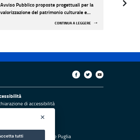
Avviso Pubblico proposte progettuali per la
Avviso Pu
valorizzazione del patrimonio culturale e
valorizza
l'innovazione nei luoghi di cultura pubblici
l'innovazi
CONTINUA A LEGGERE
non statali
non stata
cessibilità
chiarazione di accessibilità
ettivi di accessibilità
×
otezione civile
 al sito di Protezione Civile Puglia
ccetta tutti