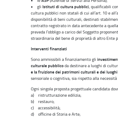
ASP
• le
(Aziende di Servizi alla Persona);
Istituti di cultura pubblici
• gli
, qualificabili c
cultura pubblici non statali di cui all’art. 10 e al
disponibilità di beni culturali, destinati stabilmen
contratto registrato in data antecedente a quell
preveda l’obbligo a carico del Soggetto proponen
straordinaria del bene di proprietà di altro Ente p
Interventi finanziati
investiment
Sono ammissibili a finanziamento gli
culturale pubblico
da destinare a luoghi di cultur
e la fruizione dei patrimoni culturali e dei luoghi
sensoriale o cognitiva, sia rispetto alla necessità 
Ogni singola proposta progettuale candidata dovr
a) ristrutturazione edilizia;
b) restauro;
c) accessibilità;
d) officine di Storia e Arte;