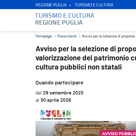
REGIONE PUGLIA
TURISMO E CULTURA
TURISMO E CULTURA
REGIONE PUGLIA
Avviso per la selezione di proposte progettuali finalizzate alla val
Homepage
Elenco bandi
Avviso per la selezione di proposte p
Avviso per la selezione di propo
valorizzazione del patrimonio cu
cultura pubblici non statali
Quando partecipare
29 settembre 2025
dal
30 aprile 2026
al