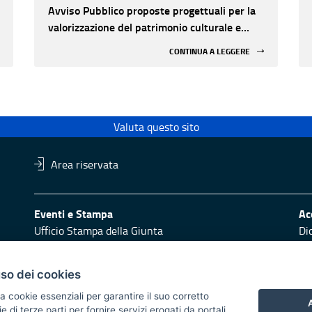
Avviso Pubblico proposte progettuali per la
valorizzazione del patrimonio culturale e
l'innovazione nei luoghi di cultura pubblici
CONTINUA A LEGGERE
non statali
Valuta questo sito
Area riservata
Eventi e Stampa
Ac
Ufficio Stampa della Giunta
Di
Press Regione
Obi
Logo e identità regionale
uso dei cookies
Redazione
Pr
a cookie essenziali per garantire il suo corretto
Responsabili di pubblicazione
Vai
A
di terze parti per fornire servizi erogati da portali