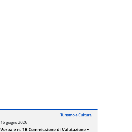
Turismo e Cultura
16 giugno 2026
10 giugno 
Verbale n. 18 Commissione di Valutazione -
Verbale n