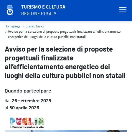
TURISMO E CULTURA
REGIONE PUGLIA
Avviso per la selezione di proposte progettuali finalizzate all’effi
Homepage
Elenco bandi
Avviso per la selezione di proposte progettuali finalizzate all’efficientamento
energetico dei luoghi della cultura pubblici non statali
Avviso per la selezione di proposte
progettuali finalizzate
all’efficientamento energetico dei
luoghi della cultura pubblici non statali
Quando partecipare
26 settembre 2025
dal
30 aprile 2026
al