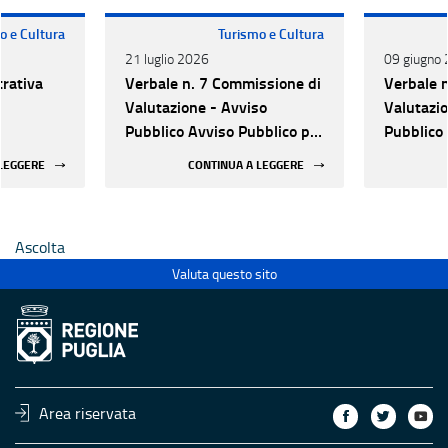
o e Cultura
Turismo e Cultura
21 luglio 2026
09 giugno
trativa
Verbale n. 7 Commissione di
Verbale 
Valutazione - Avviso
Valutazio
Pubblico Avviso Pubblico per
Pubblico 
nergetico
la selezione di proposte
la selezi
 LEGGERE
CONTINUA A LEGGERE
tura
progettuali finalizzate
progettua
all’efficientamento
all’effic
energetico dei luoghi della
energetic
Ascolta
cultura pubblici non statali
cultura p
Valuta questo sito
Area riservata