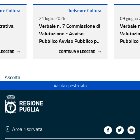
o e Cultura
Turismo e Cultura
21 luglio 2026
09 giugno
trativa
Verbale n. 7 Commissione di
Verbale 
Valutazione - Avviso
Valutazio
Pubblico Avviso Pubblico per
Pubblico 
nergetico
la selezione di proposte
la selezi
 LEGGERE
CONTINUA A LEGGERE
tura
progettuali finalizzate
progettua
all’efficientamento
all’effic
energetico dei luoghi della
energetic
Ascolta
cultura pubblici non statali
cultura p
Valuta questo sito
Area riservata