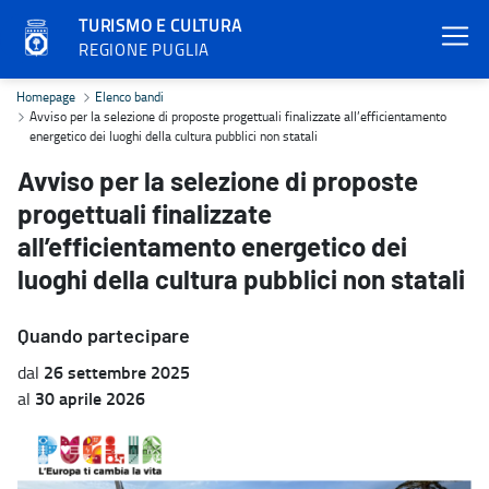
TURISMO E CULTURA
REGIONE PUGLIA
Avviso per la selezione di proposte progettuali finalizzate all’effi
Homepage
Elenco bandi
Avviso per la selezione di proposte progettuali finalizzate all’efficientamento
energetico dei luoghi della cultura pubblici non statali
Avviso per la selezione di proposte
progettuali finalizzate
all’efficientamento energetico dei
luoghi della cultura pubblici non statali
Quando partecipare
26 settembre 2025
dal
30 aprile 2026
al