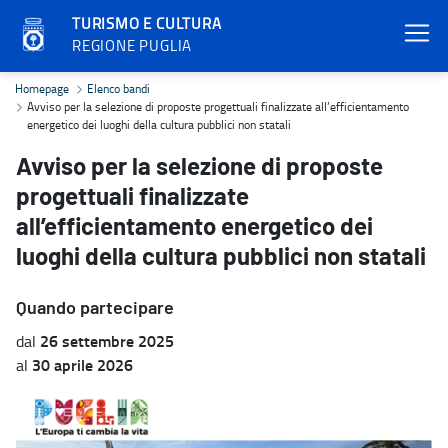
TURISMO E CULTURA
REGIONE PUGLIA
Avviso per la selezione di proposte progettuali finalizzate all’effi
Homepage
Elenco bandi
Avviso per la selezione di proposte progettuali finalizzate all’efficientamento
energetico dei luoghi della cultura pubblici non statali
Avviso per la selezione di proposte
progettuali finalizzate
all’efficientamento energetico dei
luoghi della cultura pubblici non statali
Quando partecipare
26 settembre 2025
dal
30 aprile 2026
al