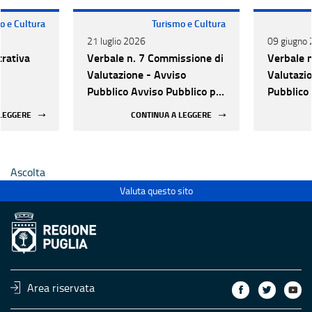
o e Cultura
Turismo e Cultura
21 luglio 2026
09 giugno
trativa
Verbale n. 7 Commissione di
Verbale 
Valutazione - Avviso
Valutazio
Pubblico Avviso Pubblico per
Pubblico 
nergetico
la selezione di proposte
la selezi
 LEGGERE
CONTINUA A LEGGERE
tura
progettuali finalizzate
progettua
all’efficientamento
all’effic
energetico dei luoghi della
energetic
Ascolta
cultura pubblici non statali
cultura p
Valuta questo sito
Area riservata