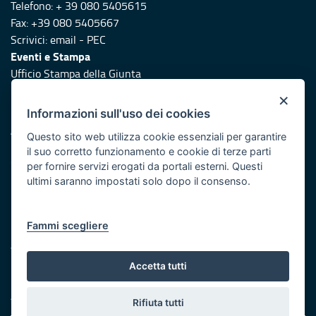
Telefono: + 39 080 5405615
Fax: +39 080 5405667
Scrivici:
email
-
PEC
Eventi e Stampa
Ufficio Stampa della Giunta
Press Regione
×
Logo e identità regionale
Informazioni sull'uso dei cookies
Accessibilità
Questo sito web utilizza cookie essenziali per garantire
Dichiarazione di accessibilità
il suo corretto funzionamento e cookie di terze parti
Obiettivi di accessibilità
per fornire servizi erogati da portali esterni. Questi
ultimi saranno impostati solo dopo il consenso.
Redazione
Responsabili di pubblicazione
Fammi scegliere
Protezione civile
Vai al sito di Protezione Civile Puglia
Accetta tutti
Iniziativa finanziata con risorse del POR Puglia 2014/2020 -
Asse XI
Rifiuta tutti