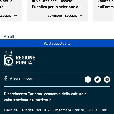
o per la
di Valutazione - Avviso
valutazi
te
Pubblico per la selezione di
sull’ammi
ate al
proposte progettuali
delle pro
 LEGGERE
CONTINUA A LEGGERE
finalizzate al restauro e
quattord
 di beni
valorizzazione del
patrimonio culturale di Enti
Ascolta
Ecclesiastici
Valuta questo sito
Area riservata
Dipartimento Turismo, economia della cultura e
valorizzazione del territorio
Fiera del Levante Pad. 107, Lungomare Starita - 70132 Bari