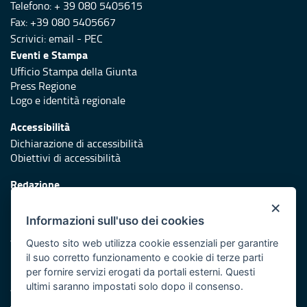
Telefono: + 39 080 5405615
Fax: +39 080 5405667
Scrivici:
email
-
PEC
Eventi e Stampa
Ufficio Stampa della Giunta
Press Regione
Logo e identità regionale
Accessibilità
Dichiarazione di accessibilità
Obiettivi di accessibilità
Redazione
Responsabili di pubblicazione
×
Informazioni sull'uso dei cookies
Protezione civile
Vai al sito di Protezione Civile Puglia
Questo sito web utilizza cookie essenziali per garantire
il suo corretto funzionamento e cookie di terze parti
Iniziativa finanziata con risorse del POR Puglia 2014/2020 -
per fornire servizi erogati da portali esterni. Questi
Asse XI
ultimi saranno impostati solo dopo il consenso.