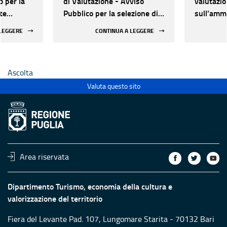
o per la
di Valutazione - Avviso
valutazi
te
Pubblico per la selezione di
sull’ammi
ate al
proposte progettuali
delle pro
 LEGGERE
CONTINUA A LEGGERE
finalizzate al restauro e
quattord
 di beni
valorizzazione del
patrimonio culturale di Enti
Ascolta
Ecclesiastici
Valuta questo sito
Area riservata
Dipartimento Turismo, economia della cultura e
valorizzazione del territorio
Fiera del Levante Pad. 107, Lungomare Starita - 70132 Bari