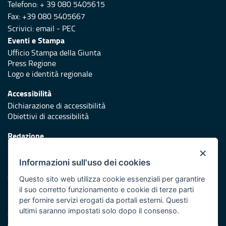
Telefono: + 39 080 5405615
Fax: +39 080 5405667
Scrivici:
email
-
PEC
Eventi e Stampa
Ufficio Stampa della Giunta
Press Regione
Logo e identità regionale
Accessibilità
Dichiarazione di accessibilità
Obiettivi di accessibilità
Redazione
Responsabili di pubblicazione
×
Informazioni sull'uso dei cookies
Protezione civile
Vai al sito di Protezione Civile Puglia
Questo sito web utilizza cookie essenziali per garantire
il suo corretto funzionamento e cookie di terze parti
Iniziativa finanziata con risorse del POR Puglia 2014/2020 -
per fornire servizi erogati da portali esterni. Questi
Asse XI
ultimi saranno impostati solo dopo il consenso.