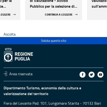
o per la
di Valutazione - Avviso
valutazi
te
Pubblico per la selezione di
sull’ammi
ate al
proposte progettuali
delle pro
 LEGGERE
CONTINUA A LEGGERE
finalizzate al restauro e
quattord
 di beni
valorizzazione del
patrimonio culturale di Enti
Ascolta
Ecclesiastici
Valuta questo sito
Area riservata
Dipartimento Turismo, economia della cultura e
valorizzazione del territorio
Fiera del Levante Pad. 107, Lungomare Starita - 70132 Bari