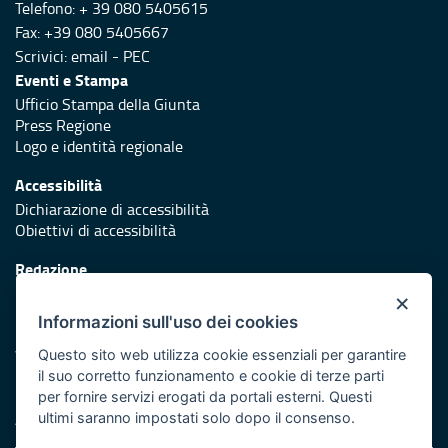
Telefono: + 39 080 5405615
Fax: +39 080 5405667
Scrivici:
email
-
PEC
Eventi e Stampa
Ufficio Stampa della Giunta
Press Regione
Logo e identità regionale
Accessibilità
Dichiarazione di accessibilità
Obiettivi di accessibilità
Redazione
Responsabili di pubblicazione
×
Informazioni sull'uso dei cookies
Protezione civile
Vai al sito di Protezione Civile Puglia
Questo sito web utilizza cookie essenziali per garantire
il suo corretto funzionamento e cookie di terze parti
Iniziativa finanziata con risorse del POR Puglia 2014/2020 -
per fornire servizi erogati da portali esterni. Questi
Asse XI
ultimi saranno impostati solo dopo il consenso.