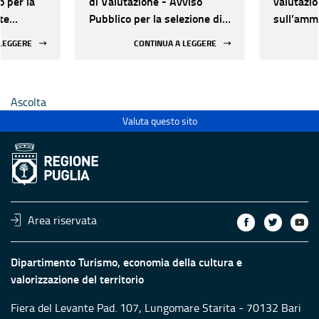
o per la
di Valutazione - Avviso
valutazi
te
Pubblico per la selezione di
sull’ammi
ate al
proposte progettuali
delle pro
 LEGGERE
CONTINUA A LEGGERE
finalizzate al restauro e
quattord
 di beni
valorizzazione del
patrimonio culturale di Enti
Ascolta
Ecclesiastici
Valuta questo sito
Area riservata
Dipartimento Turismo, economia della cultura e
valorizzazione del territorio
Fiera del Levante Pad. 107, Lungomare Starita - 70132 Bari