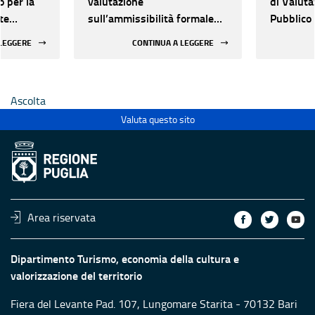
o per la
valutazione
di Valuta
te
sull’ammissibilità formale
Pubblico 
ate al
delle proposte presentate -
proposte 
 LEGGERE
CONTINUA A LEGGERE
quattordicesimo elenco
finalizza
 di beni
valorizza
patrimoni
Ascolta
Ecclesias
Valuta questo sito
Area riservata
Dipartimento Turismo, economia della cultura e
valorizzazione del territorio
Fiera del Levante Pad. 107, Lungomare Starita - 70132 Bari