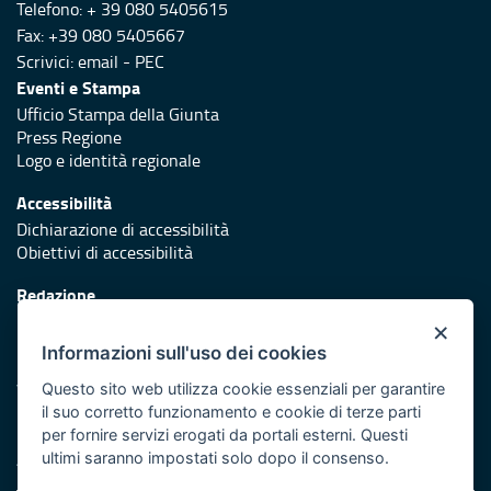
Telefono: + 39 080 5405615
Fax: +39 080 5405667
Scrivici:
email
-
PEC
Eventi e Stampa
Ufficio Stampa della Giunta
Press Regione
Logo e identità regionale
Accessibilità
Dichiarazione di accessibilità
Obiettivi di accessibilità
Redazione
Responsabili di pubblicazione
×
Informazioni sull'uso dei cookies
Protezione civile
Vai al sito di Protezione Civile Puglia
Questo sito web utilizza cookie essenziali per garantire
il suo corretto funzionamento e cookie di terze parti
Iniziativa finanziata con risorse del POR Puglia 2014/2020 -
per fornire servizi erogati da portali esterni. Questi
Asse XI
ultimi saranno impostati solo dopo il consenso.