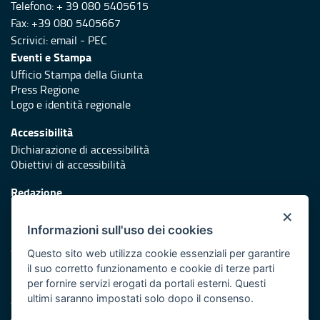
Telefono: + 39 080 5405615
Fax: +39 080 5405667
Scrivici:
email
-
PEC
Eventi e Stampa
Ufficio Stampa della Giunta
Press Regione
Logo e identità regionale
Accessibilità
Dichiarazione di accessibilità
Obiettivi di accessibilità
Redazione
Responsabili di pubblicazione
×
Informazioni sull'uso dei cookies
Protezione civile
Vai al sito di Protezione Civile Puglia
Questo sito web utilizza cookie essenziali per garantire
il suo corretto funzionamento e cookie di terze parti
Iniziativa finanziata con risorse del POR Puglia 2014/2020 -
per fornire servizi erogati da portali esterni. Questi
Asse XI
ultimi saranno impostati solo dopo il consenso.