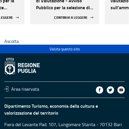
o per la
di Valutazione - Avviso
valutazi
te
Pubblico per la selezione di
sull’ammi
ate al
proposte progettuali
delle pro
 LEGGERE
CONTINUA A LEGGERE
finalizzate al restauro e
quattord
 di beni
valorizzazione del
patrimonio culturale di Enti
Ascolta
Ecclesiastici
Valuta questo sito
Area riservata
Dipartimento Turismo, economia della cultura e
valorizzazione del territorio
Fiera del Levante Pad. 107, Lungomare Starita - 70132 Bari