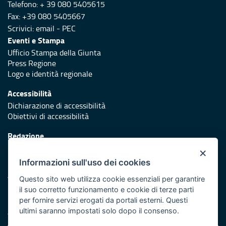
Telefono: + 39 080 5405615
Fax: +39 080 5405667
Scrivici:
email
-
PEC
Eventi e Stampa
Ufficio Stampa della Giunta
Press Regione
Logo e identità regionale
Accessibilità
Dichiarazione di accessibilità
Obiettivi di accessibilità
Redazione
Responsabili di pubblicazione
×
Informazioni sull'uso dei cookies
Protezione civile
Vai al sito di Protezione Civile Puglia
Questo sito web utilizza cookie essenziali per garantire
il suo corretto funzionamento e cookie di terze parti
Iniziativa finanziata con risorse del POR Puglia 2014/2020 -
per fornire servizi erogati da portali esterni. Questi
Asse XI
ultimi saranno impostati solo dopo il consenso.