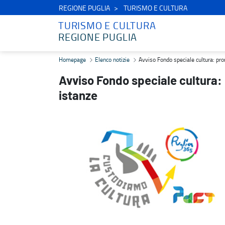
REGIONE PUGLIA
TURISMO E CULTURA
TURISMO E CULTURA
REGIONE PUGLIA
Avviso Fondo speciale cultura: proroga termini per l’invio delle ist
Homepage
Elenco notizie
Avviso Fondo speciale cultura: pror
Avviso Fondo speciale cultura: p
istanze