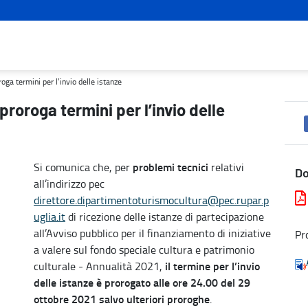
anze - Turismo e cultura
oga termini per l’invio delle istanze
roroga termini per l’invio delle
problemi tecnici
Si comunica che, per
relativi
D
all’indirizzo pec
direttore.dipartimentoturismocultura@pec.rupar.p
uglia.it
di ricezione delle istanze di partecipazione
all’Avviso pubblico per il finanziamento di iniziative
Pr
a valere sul fondo speciale cultura e patrimonio
il termine per l’invio
culturale - Annualità 2021,
delle istanze è prorogato alle ore 24.00 del 29
ottobre 2021 salvo ulteriori proroghe
.