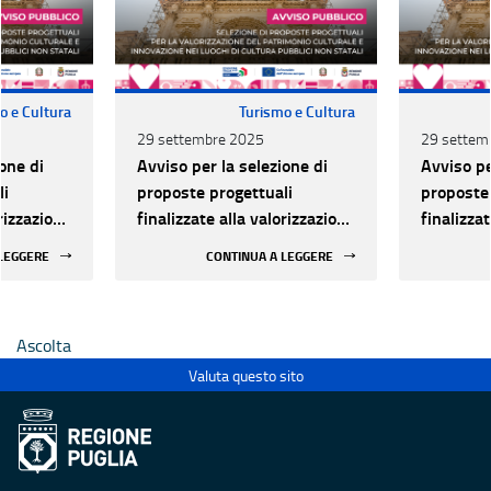
o e Cultura
Turismo e Cultura
29 settembre 2025
29 settem
one di
Avviso per la selezione di
Avviso pe
li
proposte progettuali
proposte 
orizzazione
finalizzate alla valorizzazione
finalizza
urale e
del patrimonio culturale e
del patri
 LEGGERE
CONTINUA A LEGGERE
 luoghi di
alla innovazione nei luoghi di
alla inno
 statali
cultura pubblici non statali
cultura p
Ascolta
Valuta questo sito