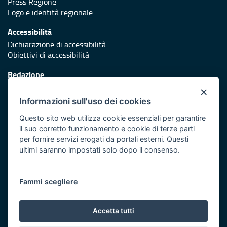
Press Regione
Logo e identità regionale
Accessibilità
Dichiarazione di accessibilità
Obiettivi di accessibilità
Redazione
Responsabili di pubblicazione
×
Informazioni sull'uso dei cookies
Protezione civile
Vai al sito di Protezione Civile Puglia
Questo sito web utilizza cookie essenziali per garantire
il suo corretto funzionamento e cookie di terze parti
Iniziativa finanziata con risorse del POR Puglia 2014/2020 -
per fornire servizi erogati da portali esterni. Questi
Asse XI
ultimi saranno impostati solo dopo il consenso.
Note legali
Fammi scegliere
Cookie e privacy
Amministrazione trasparente
Atti di notifica
Accetta tutti
Feed RSS