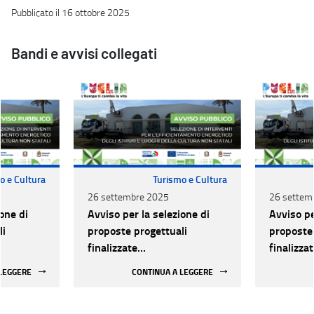
Pubblicato il 16 ottobre 2025
Bandi e avvisi collegati
o e Cultura
Turismo e Cultura
26 settembre 2025
26 settem
one di
Avviso per la selezione di
Avviso pe
li
proposte progettuali
proposte 
finalizzate
finalizza
all’efficientamento
all’effic
 LEGGERE
CONTINUA A LEGGERE
i della
energetico dei luoghi della
energetic
 statali
cultura pubblici non statali
cultura p