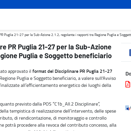
 2.1.2, regolante i rapporti tra Regione Puglia e Soggetto benefic
R Puglia 21-27 per la Sub-Azione 2.1.2, regolante i rapporti tra Regione Puglia e Soggett
re PR Puglia 21-27 per la Sub-Azione
Regione Puglia e Soggetto beneficiario
format del Disciplinare
PR Puglia 21-27
tato approvato il
D
 Regione Puglia e Soggetto beneficiario, a valere sull'Avviso
finalizzate all’efficientamento energetico dei luoghi della
 quanto previsto dalla POS “C1b_All.2 Disciplinare”,
 della tempistica di realizzazione dell’intervento, delle spese
ributo, di rendicontazione, di monitoraggio e controllo
ione potrà procedere alla revoca del contributo concesso, alla