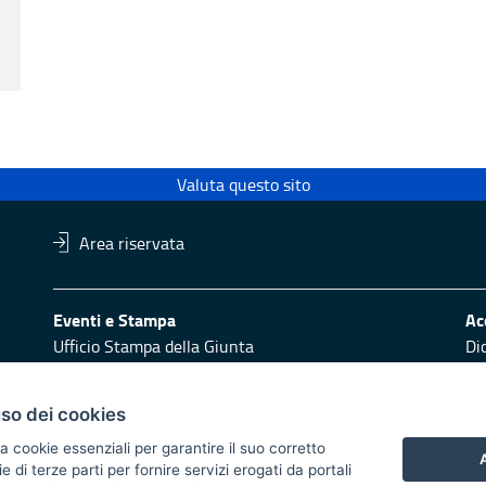
Valuta questo sito
Area riservata
Eventi e Stampa
Ac
Ufficio Stampa della Giunta
Di
Press Regione
Obi
Logo e identità regionale
uso dei cookies
Redazione
Pr
a cookie essenziali per garantire il suo corretto
Responsabili di pubblicazione
Vai
A
di terze parti per fornire servizi erogati da portali