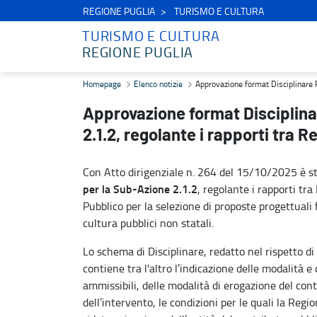
REGIONE PUGLIA
TURISMO E CULTURA
TURISMO E CULTURA
REGIONE PUGLIA
Approvazione format Disciplinare PR Puglia 21-27 per la Sub-Azione
Homepage
Elenco notizie
Approvazione format Disciplinare P
Approvazione format Disciplina
2.1.2, regolante i rapporti tra 
Con Atto dirigenziale n. 264 del 15/10/2025 è s
per la Sub-Azione 2.1.2
, regolante i rapporti tra
Pubblico per la selezione di proposte progettuali 
cultura pubblici non statali.
Lo schema di Disciplinare, redatto nel rispetto di
contiene tra l'altro l’indicazione delle modalità e
ammissibili, delle modalità di erogazione del cont
dell’intervento, le condizioni per le quali la Reg