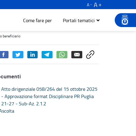
A
A
Come fare per
Portali tematici
iario - Turismo e cultura
o beneficiario
ocumenti
Atto dirigenziale 058/264 del 15 ottobre 2025
- Approvazione format Disciplinare PR Puglia
21-27 - Sub-Az. 2.1.2
Ascolta