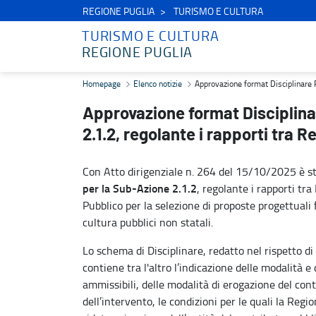
REGIONE PUGLIA
TURISMO E CULTURA
TURISMO E CULTURA
REGIONE PUGLIA
Approvazione format Disciplinare PR Puglia 21-27 per la Sub-Azione
Homepage
Elenco notizie
Approvazione format Disciplinare P
Approvazione format Disciplina
2.1.2, regolante i rapporti tra 
Con Atto dirigenziale n. 264 del 15/10/2025 è s
per la Sub-Azione 2.1.2
, regolante i rapporti tra
Pubblico per la selezione di proposte progettuali 
cultura pubblici non statali.
Lo schema di Disciplinare, redatto nel rispetto di
contiene tra l'altro l’indicazione delle modalità e
ammissibili, delle modalità di erogazione del cont
dell’intervento, le condizioni per le quali la Reg