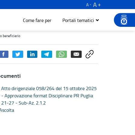
A
A
Come fare per
Portali tematici
iario - Turismo e cultura
o beneficiario
ocumenti
Atto dirigenziale 058/264 del 15 ottobre 2025
- Approvazione format Disciplinare PR Puglia
21-27 - Sub-Az. 2.1.2
Ascolta