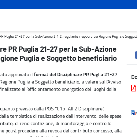
 2.1.2, regolante i rapporti tra Regione Puglia e Soggetto benefic
R Puglia 21-27 per la Sub-Azione 2.1.2, regolante i rapporti tra Regione Puglia e Soggett
re PR Puglia 21-27 per la Sub-Azione
Regione Puglia e Soggetto beneficiario
format del Disciplinare
PR Puglia 21-27
tato approvato il
D
 Regione Puglia e Soggetto beneficiario, a valere sull'Avviso
finalizzate all’efficientamento energetico dei luoghi della
 quanto previsto dalla POS “C1b_All.2 Disciplinare”,
 della tempistica di realizzazione dell’intervento, delle spese
ributo, di rendicontazione, di monitoraggio e controllo
ione potrà procedere alla revoca del contributo concesso, alla