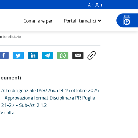
A
A
Come fare per
Portali tematici
iario - Turismo e cultura
o beneficiario
ocumenti
Atto dirigenziale 058/264 del 15 ottobre 2025
- Approvazione format Disciplinare PR Puglia
21-27 - Sub-Az. 2.1.2
Ascolta