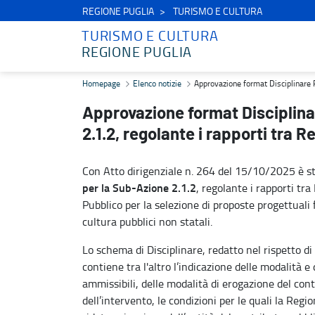
REGIONE PUGLIA
TURISMO E CULTURA
TURISMO E CULTURA
REGIONE PUGLIA
Approvazione format Disciplinare PR Puglia 21-27 per la Sub-Azione
Homepage
Elenco notizie
Approvazione format Disciplinare P
Approvazione format Disciplina
2.1.2, regolante i rapporti tra 
Con Atto dirigenziale n. 264 del 15/10/2025 è s
per la Sub-Azione 2.1.2
, regolante i rapporti tra
Pubblico per la selezione di proposte progettuali 
cultura pubblici non statali.
Lo schema di Disciplinare, redatto nel rispetto di
contiene tra l'altro l’indicazione delle modalità e
ammissibili, delle modalità di erogazione del cont
dell’intervento, le condizioni per le quali la Reg