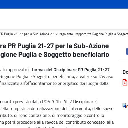
 2.1.2, regolante i rapporti tra Regione Puglia e Soggetto benefic
R Puglia 21-27 per la Sub-Azione 2.1.2, regolante i rapporti tra Regione Puglia e Soggett
re PR Puglia 21-27 per la Sub-Azione
Regione Puglia e Soggetto beneficiario
format del Disciplinare
PR Puglia 21-27
tato approvato il
D
 Regione Puglia e Soggetto beneficiario, a valere sull'Avviso
finalizzate all’efficientamento energetico dei luoghi della
 quanto previsto dalla POS “C1b_All.2 Disciplinare”,
 della tempistica di realizzazione dell’intervento, delle spese
ributo, di rendicontazione, di monitoraggio e controllo
ione potrà procedere alla revoca del contributo concesso, alla