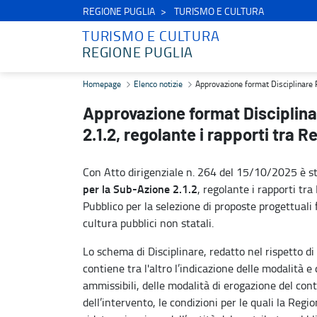
REGIONE PUGLIA
TURISMO E CULTURA
TURISMO E CULTURA
REGIONE PUGLIA
Approvazione format Disciplinare PR Puglia 21-27 per la Sub-Azione
Homepage
Elenco notizie
Approvazione format Disciplinare P
Approvazione format Disciplina
2.1.2, regolante i rapporti tra 
Con Atto dirigenziale n. 264 del 15/10/2025 è s
per la Sub-Azione 2.1.2
, regolante i rapporti tra
Pubblico per la selezione di proposte progettuali 
cultura pubblici non statali.
Lo schema di Disciplinare, redatto nel rispetto di
contiene tra l'altro l’indicazione delle modalità e
ammissibili, delle modalità di erogazione del cont
dell’intervento, le condizioni per le quali la Reg