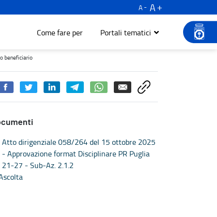
A
A
Come fare per
Portali tematici
iario - Turismo e cultura
o beneficiario
ocumenti
Atto dirigenziale 058/264 del 15 ottobre 2025
- Approvazione format Disciplinare PR Puglia
21-27 - Sub-Az. 2.1.2
Ascolta