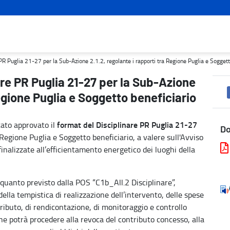
 2.1.2, regolante i rapporti tra Regione Puglia e Soggetto benefic
R Puglia 21-27 per la Sub-Azione 2.1.2, regolante i rapporti tra Regione Puglia e Soggett
re PR Puglia 21-27 per la Sub-Azione
Regione Puglia e Soggetto beneficiario
format del Disciplinare
PR Puglia 21-27
tato approvato il
D
 Regione Puglia e Soggetto beneficiario, a valere sull'Avviso
finalizzate all’efficientamento energetico dei luoghi della
 quanto previsto dalla POS “C1b_All.2 Disciplinare”,
 della tempistica di realizzazione dell’intervento, delle spese
ributo, di rendicontazione, di monitoraggio e controllo
ione potrà procedere alla revoca del contributo concesso, alla