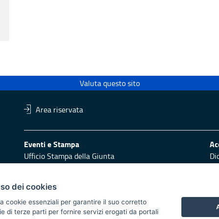
Valuta questo sito
Area riservata
Eventi e Stampa
Ac
Ufficio Stampa della Giunta
Di
Press Regione
Obi
Logo e identità regionale
uso dei cookies
Redazione
Pr
a cookie essenziali per garantire il suo corretto
Responsabili di pubblicazione
Vai
A
di terze parti per fornire servizi erogati da portali