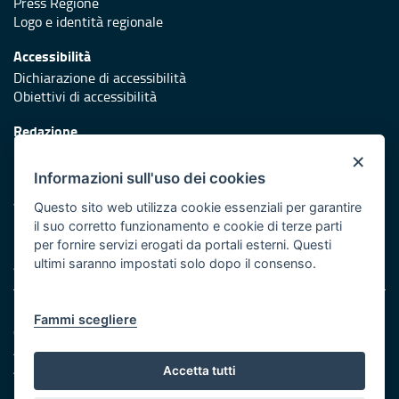
Press Regione
Logo e identità regionale
Accessibilità
Dichiarazione di accessibilità
Obiettivi di accessibilità
Redazione
Responsabili di pubblicazione
×
Informazioni sull'uso dei cookies
Protezione civile
Vai al sito di Protezione Civile Puglia
Questo sito web utilizza cookie essenziali per garantire
il suo corretto funzionamento e cookie di terze parti
Iniziativa finanziata con risorse del POR Puglia 2014/2020 -
per fornire servizi erogati da portali esterni. Questi
Asse XI
ultimi saranno impostati solo dopo il consenso.
Note legali
Fammi scegliere
Cookie e privacy
Amministrazione trasparente
Atti di notifica
Accetta tutti
Feed RSS