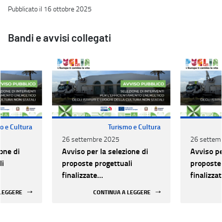
Pubblicato il 16 ottobre 2025
Bandi e avvisi collegati
o e Cultura
Turismo e Cultura
26 settembre 2025
26 settem
one di
Avviso per la selezione di
Avviso pe
li
proposte progettuali
proposte 
finalizzate
finalizza
all’efficientamento
all’effic
 LEGGERE
CONTINUA A LEGGERE
i della
energetico dei luoghi della
energetic
 statali
cultura pubblici non statali
cultura p