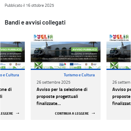
Pubblicato il 16 ottobre 2025
Bandi e avvisi collegati
o e Cultura
Turismo e Cultura
26 settembre 2025
26 settem
one di
Avviso per la selezione di
Avviso pe
li
proposte progettuali
proposte 
finalizzate
finalizza
all’efficientamento
all’effic
 LEGGERE
CONTINUA A LEGGERE
i della
energetico dei luoghi della
energetic
 statali
cultura pubblici non statali
cultura p